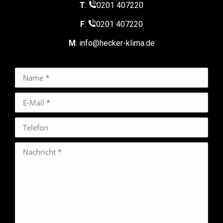
T
:
0201 407220
F
:
0201 407220
M
: info@hecker-klima.de
Name *
E-Mail *
Telefon
Nachricht *